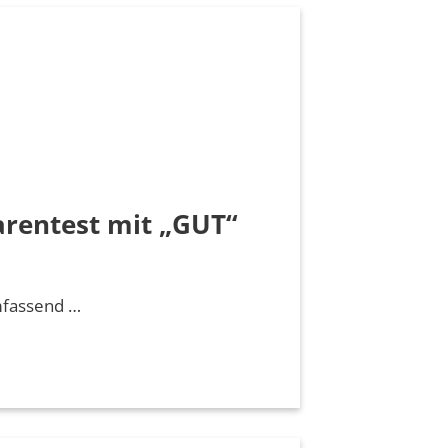
rentest mit „GUT“
mfassend …