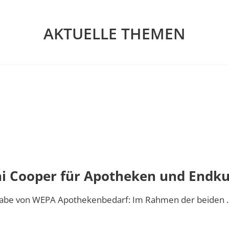
AKTUELLE THEMEN
MARKEN
PRESSE
Pressemitteilungen
Bilderportal
t
i Cooper für Apotheken und Endk
 Limes
gabe von WEPA Apothekenbedarf: Im Rahmen der beiden 