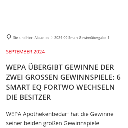
ÜBER UNS
MARKEN
PRESSE
KARRIERE
7 gute Gründe
Pressemitteilungen
Wir bei WEPA
Historie
Sie sind hier:
Aktuelles
2024-09 Smart Gewinnübergabe-1
Bilderportal
Aktuelle Stellen
Nachhaltigkeit
SEPTEMBER 2024
Apothekenwelt
WEPA ÜBERGIBT GEWINNE DER
ZWEI GROSSEN GEWINNSPIELE: 6 S
Kunstraum am Limes
MART EQ FORTWO WECHSELN D
Sponsoring
IE BESITZER
WEPA Apothekenbedarf hat die Gewinne
seiner beiden großen Gewinnspiele