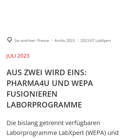
ÜBER UNS
MARKEN
PRESSE
KARRIERE
7 gute Gründe
Pressemitteilungen
Wir bei WEPA
Historie
Sie sind hier:
Presse
Archiv 2023
2023-07 LabXpert
Bilderportal
Aktuelle Stellen
Nachhaltigkeit
JULI 2023
Apothekenwelt
AUS ZWEI WIRD EINS:
PHARMA4U UND WEPA
Kunstraum am Limes
FUSIONIEREN
Sponsoring
LABORPROGRAMME
Die bislang getrennt verfügbaren
Laborprogramme LabXpert (WEPA) und