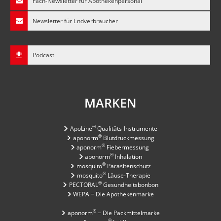
Fach-Newsletter für Apothekenpersonal
Newsletter für Endverbraucher
Podcast
MARKEN
®
ApoLine
Qualitäts-Instrumente
®
aponorm
Blutdruckmessung
®
aponorm
Fiebermessung
®
aponorm
Inhalation
®
mosquito
Parasitenschutz
®
mosquito
Läuse-Therapie
®
PECTORAL
Gesundheitsbonbon
WEPA − Die Apothekenmarke
®
aponorm
− Die Packmittelmarke
®