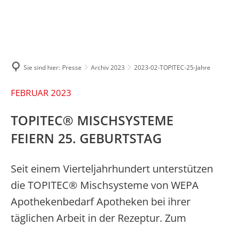
ÜBER UNS
MARKEN
PRESSE
KARRIERE
7 gute Gründe
Pressemitteilungen
Wir bei WEPA
Historie
Sie sind hier:
Presse
Archiv 2023
2023-02-TOPITEC-25-Jahre
Bilderportal
Aktuelle Stellen
Nachhaltigkeit
FEBRUAR 2023
Apothekenwelt
TOPITEC® MISCHSYSTEME
FEIERN 25. GEBURTSTAG
Kunstraum am Limes
Sponsoring
Seit einem Vierteljahrhundert unterstützen
die TOPITEC® Mischsysteme von WEPA
Apothekenbedarf Apotheken bei ihrer
täglichen Arbeit in der Rezeptur. Zum