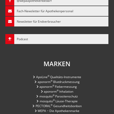
@wepaapothekenbedarf
Fach-Newsletter für Apothekenpersonal
Newsletter für Endverbraucher
Podcast
MARKEN
®
ApoLine
Qualitäts-Instrumente
®
aponorm
Blutdruckmessung
®
aponorm
Fiebermessung
®
aponorm
Inhalation
®
mosquito
Parasitenschutz
®
mosquito
Läuse-Therapie
®
PECTORAL
Gesundheitsbonbon
WEPA − Die Apothekenmarke