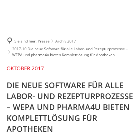
ÜBER UNS
MARKEN
PRESSE
KARRIERE
7 gute Gründe
Pressemitteilungen
Wir bei WEPA
Historie
Sie sind hier:
Presse
Archiv 2017
Bilderportal
Aktuelle Stellen
2017-10 Die neue Software für alle Labor- und Rezepturprozesse –
Nachhaltigkeit
WEPA und pharma4u bieten Komplettlösung für Apotheken
OKTOBER 2017
Apothekenwelt
DIE NEUE SOFTWARE FÜR ALLE
Kunstraum am Limes
LABOR- UND REZEPTURPROZESSE
Sponsoring
– WEPA UND PHARMA4U BIETEN
KOMPLETTLÖSUNG FÜR
APOTHEKEN