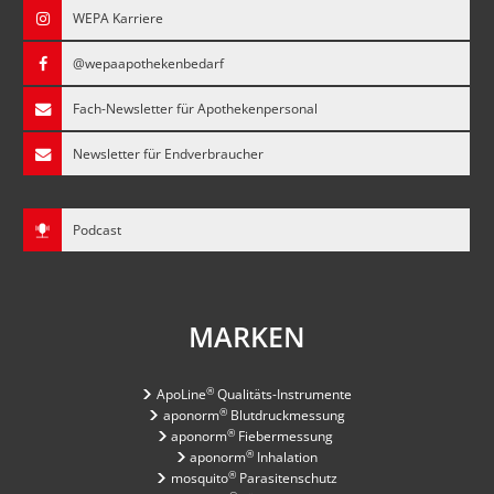
WEPA Karriere
@wepaapothekenbedarf
Fach-Newsletter für Apothekenpersonal
Newsletter für Endverbraucher
Podcast
MARKEN
®
ApoLine
Qualitäts-Instrumente
®
aponorm
Blutdruckmessung
®
aponorm
Fiebermessung
®
aponorm
Inhalation
®
mosquito
Parasitenschutz